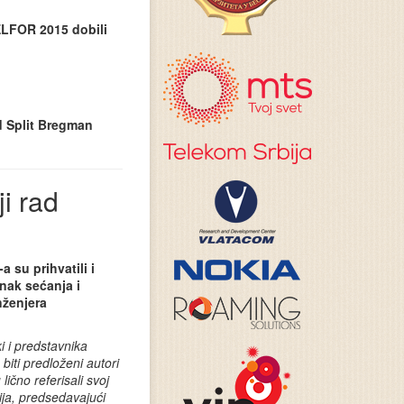
TELFOR 2015 dobili
 Split Bregman
i rad
 su prihvatili i
nak sećanja i
nženjera
i i predstavnika
ti predloženi autori
ično referisali svoj
ja, predsedavajući