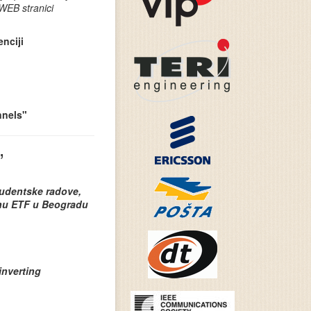
 WEB stranici
nciji
nnels"
”
tudentske radove,
anu ETF u Beogradu
inverting