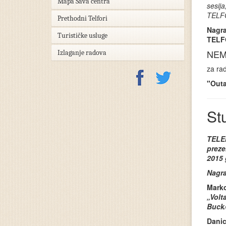
Mapa Sava centra
sesija
TELFO
Prethodni Telfori
Nagra
Turističke usluge
TELFO
NEM
Izlaganje radova
za ra
"Outa
St
TELEN
preze
2015 
Nagra
Marko
„
Volt
Buck/
Danic