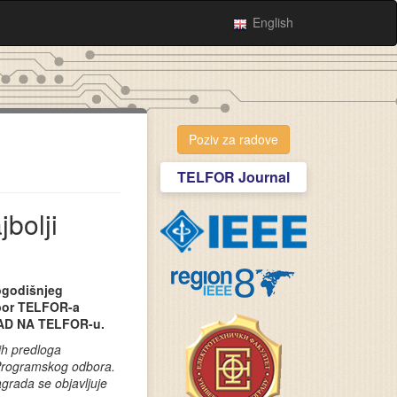
English
Poziv za radove
TELFOR Journal
bolji
gogodišnjeg
bor TELFOR-a
AD NA TELFOR-u.
ih predloga
 Programskog odbora.
grada se objavljuje