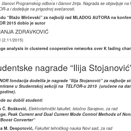
, članovi Programskog odbora i članovi žirija. Nagrada se objavljuje na
R-a i dodeljuje na prigodnoj svečanosti.
du “Blažo Mirčevski” za najbolji rad MLADOG AUTORA na konfere
R 2015 dobio je autor
ANJA ZDRAVKOVIĆ
d (2.11/2015)
ge analysis in clustered cooperative networks over K fading cha
udentske nagrade “Ilija Stojanović
OR fondacija dodelila je nagrade “Ilija Stojanović” za najbolje s
ntirane u Studentskoj sekciji na TELFOR-u 2015 (uručene na d
godine).
de su dobili studenti
:
 Č. Bošković
,
Elektrotehnički fakultet,
Istočno Sarajevo, za rad
age, Peak Current and Dual Current Mode Control Methods of Non
Boost Converter
“
a M. Despotović
,
Fakultet tehničkog nauka Novi sad, za rad