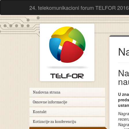
24. telekomunikacioni forum TELFOR 2016
Na
Na
na
Naslovna strana
U zna
preds
Osnovne informacije
usta
Kontakt
Nagra
recen
Kotizacije za konferenciju
Nagra