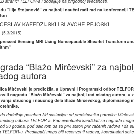
B stranici TELFOR-a i dodeljuje na prigodnoj svečanosti.
du “Ilija Stojanović” za najbolji naučni radf rad na konferenciji 
tori
CESLAV KAFEDZIJSKI i SLAVCHE PEJOSKI
d (5.3/2015)
ressed Sensing MRI Using Nonseparable Shearlet Transform and
ithm"
grada “Blažo Mirčevski” za najbolj
adog autora
ica Mirčevski je predložila, a Upravni i Programski odbor TELFOR-a
ovili nagradu “Blažo Mirčevski” za najbolji rad mladog autora, u z
vanja stručnog i naučnog dela Blaže Mirčevskog, diplomiranog i
rotehnike.
u dodeljuje poseban žiri sastavljen od predstavnika porodice Mirčevsk
amskog odbora TELFOR-a. Kao eventualni kandidati za nagradu mogu bi
od 30 godina, pod uslovom da su prvi autori prihvaćenih radova i da su l
a TELFOR-u. Predlagači mogu biti recenzenti radova, koordinatori sekci