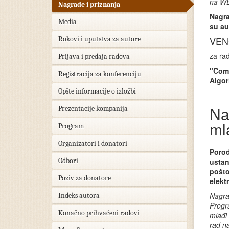
na WE
Nagrade i priznanja
Nagra
Media
su au
VEN
Rokovi i uputstva za autore
za ra
Prijava i predaja radova
"Comp
Registracija za konferenciju
Algor
Opšte informacije o izložbi
Na
Prezentacije kompanija
ml
Program
Organizatori i donatori
Porod
Odbori
ustan
pošto
Poziv za donatore
elekt
Nagrad
Indeks autora
Progr
Konačno prihvaćeni radovi
mlađi 
rad n