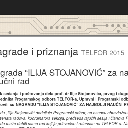
grade i priznanja
TELFOR 2015
grada “ILIJA STOJANOVIĆ” za naj
učni rad
k sećanja i poštovanja dela prof. dr Ilije Stojanovića, prvog i du
ednika Programskog odbora TELFOR-a, Upravni i Programski od
novili su NAGRADU “ILIJA STOJANOVIĆ” ZA NAJBOLJI NAUČNI R
du „Ilija Stojanović“ dodeljuje Programski odbor, na osnovu obrazložen
zenata radova, koordinatora sekcija, predsedavajućih sesija i članova
du može dobiti samo rad koji je prihvaćen i referisan na TELFOR-u. Na