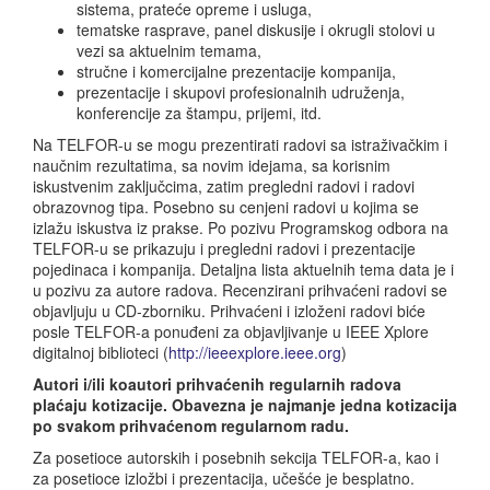
sistema, prateće opreme i usluga,
tematske rasprave, panel diskusije i okrugli stolovi u
vezi sa aktuelnim temama,
stručne i komercijalne prezentacije kompanija,
prezentacije i skupovi profesionalnih udruženja,
konferencije za štampu, prijemi, itd.
Na TELFOR-u se mogu prezentirati radovi sa istraživačkim i
naučnim rezultatima, sa novim idejama, sa korisnim
iskustvenim zaključcima, zatim pregledni radovi i radovi
obrazovnog tipa. Posebno su cenjeni radovi u kojima se
izlažu iskustva iz prakse. Po pozivu Programskog odbora na
TELFOR-u se prikazuju i pregledni radovi i prezentacije
pojedinaca i kompanija. Detaljna lista aktuelnih tema data je i
u pozivu za autore radova. Recenzirani prihvaćeni radovi se
objavljuju u CD-zborniku. Prihvaćeni i izloženi radovi biće
posle TELFOR-a ponuđeni za objavljivanje u IEEE Xplore
digitalnoj biblioteci (
http://ieeexplore.ieee.org
)
Autori i/ili koautori prihvaćenih regularnih radova
plaćaju kotizacije. Obavezna je najmanje jedna kotizacija
po svakom prihvaćenom regularnom radu.
Za posetioce autorskih i posebnih sekcija TELFOR-a, kao i
za posetioce izložbi i prezentacija, učešće je besplatno.