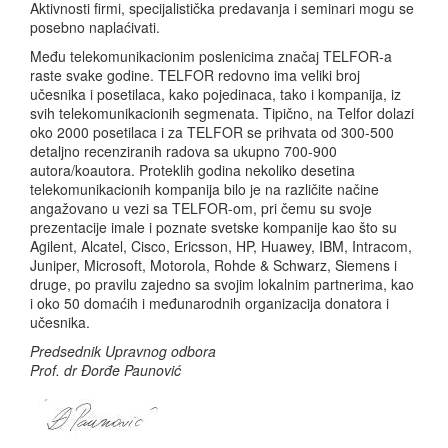
Aktivnosti firmi, specijalistička predavanja i seminari mogu se
posebno naplaćivati.
Među telekomunikacionim poslenicima značaj TELFOR-a
raste svake godine. TELFOR redovno ima veliki broj
učesnika i posetilaca, kako pojedinaca, tako i kompanija, iz
svih telekomunikacionih segmenata. Tipično, na Telfor dolazi
oko 2000 posetilaca i za TELFOR se prihvata od 300-500
detaljno recenziranih radova sa ukupno 700-900
autora/koautora. Proteklih godina nekoliko desetina
telekomunikacionih kompanija bilo je na različite načine
angažovano u vezi sa TELFOR-om, pri čemu su svoje
prezentacije imale i poznate svetske kompanije kao što su
Agilent, Alcatel, Cisco, Ericsson, HP, Huawey, IBM, Intracom,
Juniper, Microsoft, Motorola, Rohde & Schwarz, Siemens i
druge, po pravilu zajedno sa svojim lokalnim partnerima, kao
i oko 50 domaćih i međunarodnih organizacija donatora i
učesnika.
Predsednik Upravnog odbora
Prof. dr Đorđe Paunović