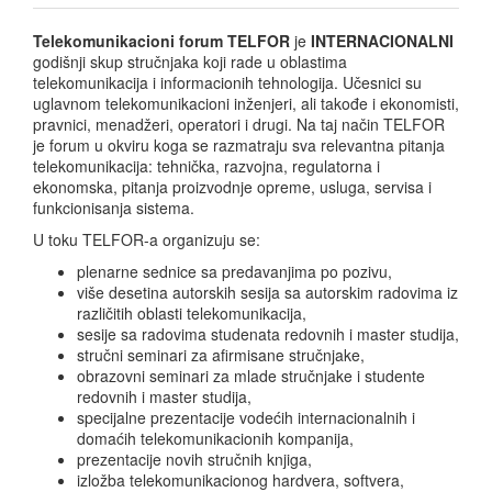
Telekomunikacioni forum TELFOR
je
INTERNACIONALNI
godišnji skup stručnjaka koji rade u oblastima
telekomunikacija i informacionih tehnologija. Učesnici su
uglavnom telekomunikacioni inženjeri, ali takođe i ekonomisti,
pravnici, menadžeri, operatori i drugi. Na taj način TELFOR
je forum u okviru koga se razmatraju sva relevantna pitanja
telekomunikacija: tehnička, razvojna, regulatorna i
ekonomska, pitanja proizvodnje opreme, usluga, servisa i
funkcionisanja sistema.
U toku TELFOR-a organizuju se:
plenarne sednice sa predavanjima po pozivu,
više desetina autorskih sesija sa autorskim radovima iz
različitih oblasti telekomunikacija,
sesije sa radovima studenata redovnih i master studija,
stručni seminari za afirmisane stručnjake,
obrazovni seminari za mlade stručnjake i studente
redovnih i master studija,
specijalne prezentacije vodećih internacionalnih i
domaćih telekomunikacionih kompanija,
prezentacije novih stručnih knjiga,
izložba telekomunikacionog hardvera, softvera,