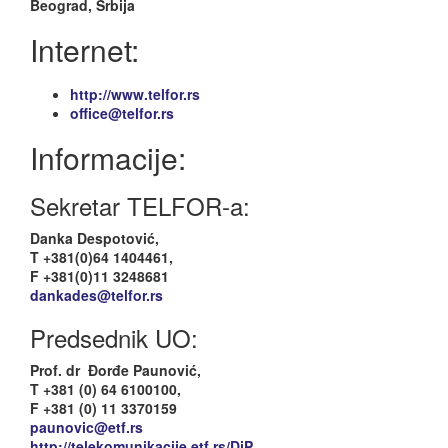
Beograd, Srbija
Internet:
http://www.telfor.rs
office@telfor.rs
Informacije:
Sekretar TELFOR-a:
Danka Despotović,
T +381(0)64 1404461,
F +381(0)11 3248681
dankades@telfor.rs
Predsednik UO:
Prof. dr Đorđe Paunović,
T +381 (0) 64 6100100,
F +381 (0) 11 3370159
paunovic@etf.rs
http://telekomunikacije.etf.rs/DjP