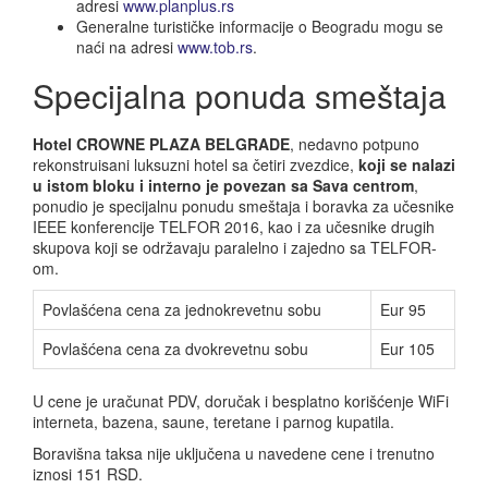
adresi
www.planplus.rs
Generalne turističke informacije o Beogradu mogu se
naći na adresi
www.tob.rs
.
Specijalna ponuda smeštaja
Hotel CROWNE PLAZA BELGRADE
, nedavno potpuno
rekonstruisani luksuzni hotel sa četiri zvezdice,
koji se nalazi
u istom bloku i interno je povezan sa Sava centrom
,
ponudio je specijalnu ponudu smeštaja i boravka za učesnike
IEEE konferencije TELFOR 2016, kao i za učesnike drugih
skupova koji se održavaju paralelno i zajedno sa TELFOR-
om.
Povlašćena cena za jednokrevetnu sobu
Eur 95
Povlašćena cena za dvokrevetnu sobu
Eur 105
U cene je uračunat PDV, doručak i besplatno korišćenje WiFi
interneta, bazena, saune, teretane i parnog kupatila.
Boravišna taksa nije uključena u navedene cene i trenutno
iznosi 151 RSD.