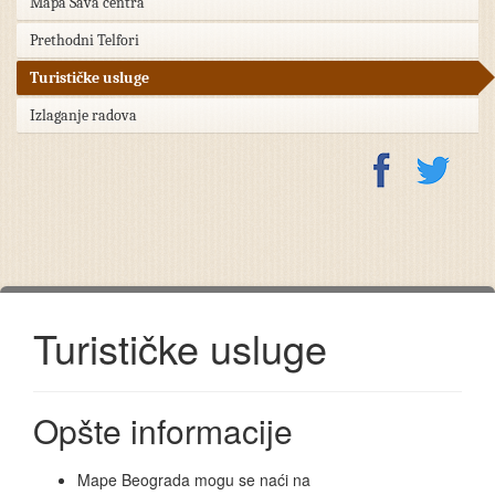
Mapa Sava centra
Prethodni Telfori
Turističke usluge
Izlaganje radova
Turističke usluge
Opšte informacije
Mape Beograda mogu se naći na